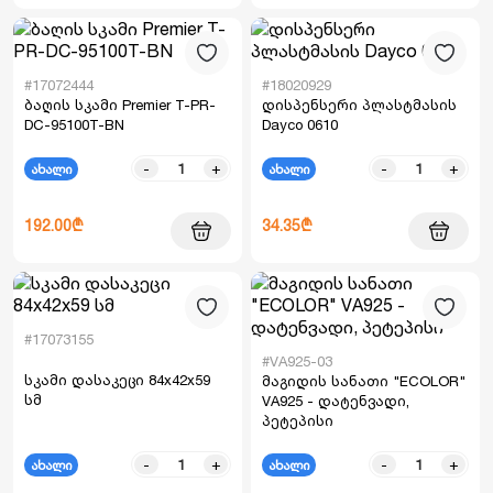
#17072444
#18020929
ბაღის სკამი Premier T-PR-
დისპენსერი პლასტმასის
DC-95100T-BN
Dayco 0610
-
+
-
+
ახალი
ახალი
192.00₾
34.35₾
#17073155
#VA925-03
სკამი დასაკეცი 84x42x59
მაგიდის სანათი "ECOLOR"
სმ
VA925 - დატენვადი,
პეტეპისი
-
+
-
+
ახალი
ახალი