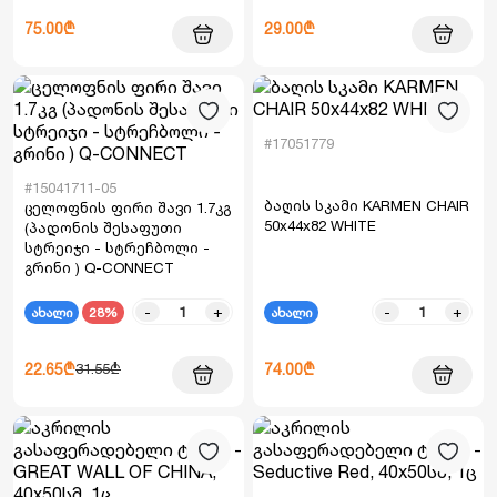
75.00₾
29.00₾
#17051779
#15041711-05
ბაღის სკამი KARMEN CHAIR
ცელოფნის ფირი შავი 1.7კგ
50x44x82 WHITE
(პადონის შესაფუთი
სტრეიჯი - სტრეჩბოლი -
გრინი ) Q-CONNECT
-
+
-
+
ახალი
28%
ახალი
22.65₾
74.00₾
31.55₾