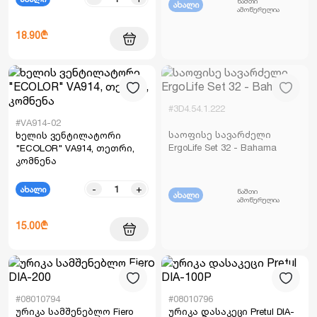
ნაშთი
ახალი
ამოწურულია
18.90₾
#3D4.54.1.222
#VA914-02
საოფისე სავარძელი
ხელის ვენტილატორი
ErgoLife Set 32 - Bahama
"ECOLOR" VA914, თეთრი,
კომნენა
-
+
ახალი
ნაშთი
ახალი
ამოწურულია
15.00₾
#08010794
#08010796
ურიკა სამშენებლო Fiero
ურიკა დასაკეცი Pretul DIA-