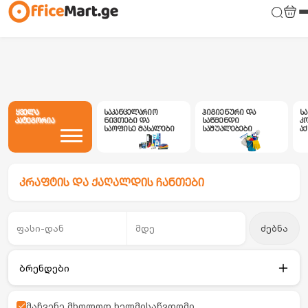
ყველა
საკანცელარიო
ჰიგიენური და
ს
კატეგორია
ნივთები და
საწმენდი
კ
საოფისე მასალები
საშუალებები
ა
კრაფტის და ქაღალდის ჩანთები
ძებნა
ბრენდები
მაჩვენე მხოლოდ ხელმისაწვდომი