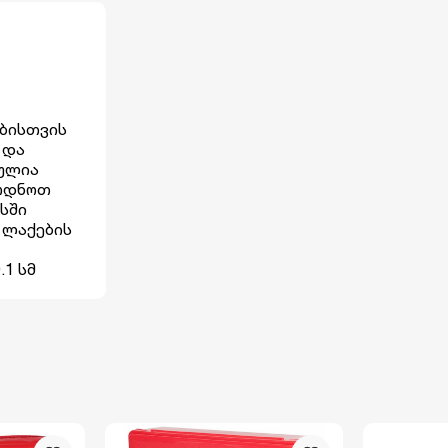
ებისთვის
 და
ბულია
ყრდნოთ
სში
 ლაქების
.1 სმ