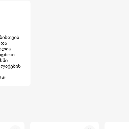
ებისთვის
 და
ბულია
ყრდნოთ
სში
 ლაქების
 სმ