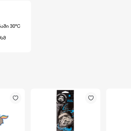
აში 30°C
 10სმ