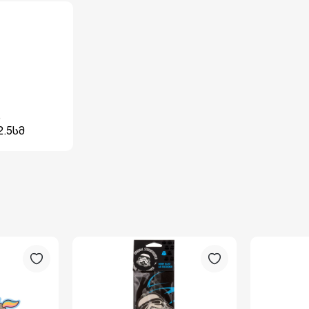
ს
2.5სმ