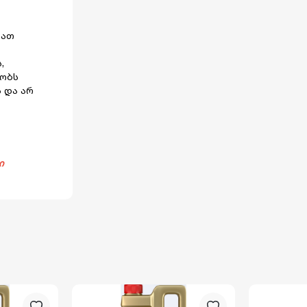
ბათ
,
რობს
ს და არ
ი