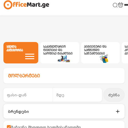
ყველა
საკანცელარიო
ჰიგიენური და
ს
კატეგორია
ნივთები და
საწმენდი
კ
საოფისე მასალები
საშუალებები
ა
მოლბერტები
ძებნა
ბრენდები
მაჩვენე მხოლოდ ხელმისაწვდომი