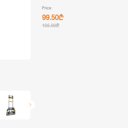
Price
99.50₾
105.00₾