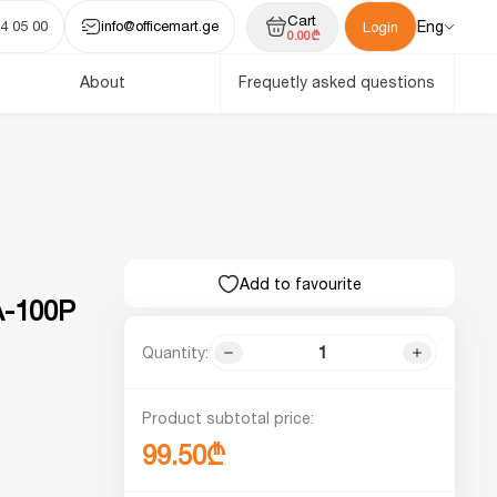
Cart
4 05 00
info@officemart.ge
Eng
Login
0.00₾
About
Frequetly asked questions
Add to favourite
A-100P
Quantity:
Product subtotal price:
99.50₾