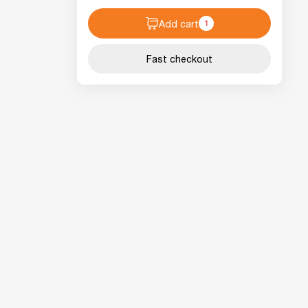
Add cart
1
Fast checkout