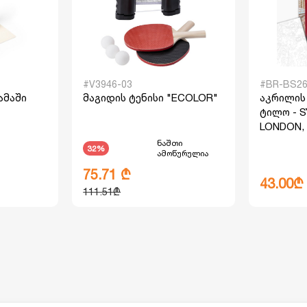
#V3946-03
#BR-BS26
ამაში
მაგიდის ტენისი "ECOLOR"
აკრილის
ტილო - 
LONDON, 
ნაშთი
32%
ამოწურულია
75.71 ₾
43.00₾
111.51₾