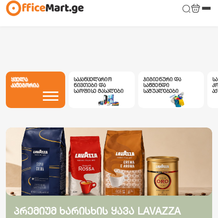
ყველა
საკანცელარიო
ჰიგიენური და
ს
კატეგორია
ნივთები და
საწმენდი
კ
საოფისე მასალები
საშუალებები
ა
პრემიუმ ხარისხის ყავა LAVAZZA