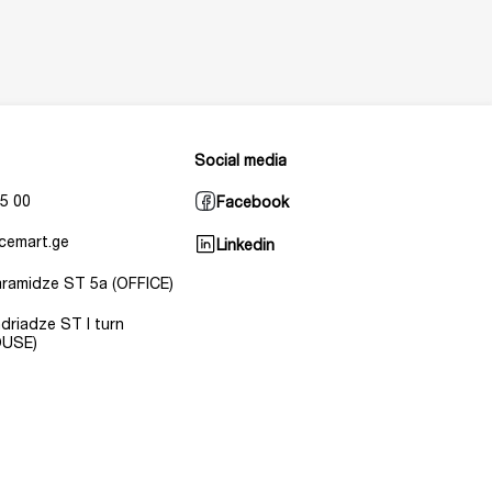
Social media
5 00
Facebook
cemart.ge
Linkedin
Baramidze ST 5a (OFFICE)
Andriadze ST I turn
USE)