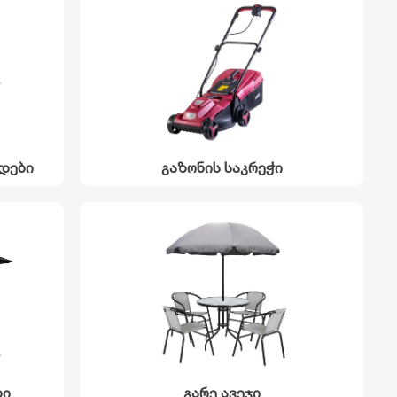
დები
გაზონის საკრეჭი
ბი
გარე ავეჯი