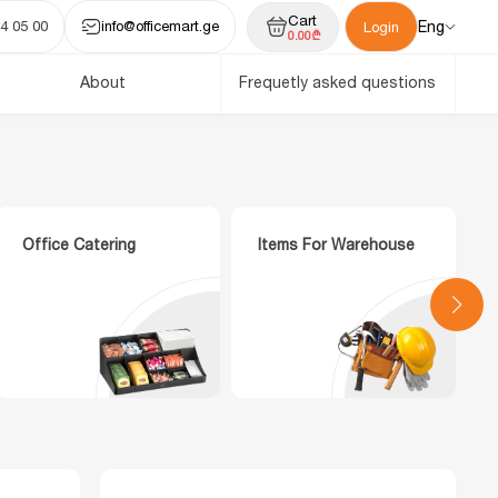
Cart
4 05 00
info@officemart.ge
Eng
Login
0.00₾
About
Frequetly asked questions
Office Catering
Items For Warehouse